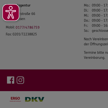
Generalagentur
Mo.
:
09:00 - 17
Di.
:
09:00 - 17
Wiedfeldtstraße 66
Mi.
:
09:00 - 17
45133 Essen
Do.
:
09:00 - 17
Fr.
:
09:00 - 16
Mobil:
0177/4786759
Sa.
:
geschloss
Fax:
0201/72238825
Nach Vereinbar
der Öffnungszei
Termine bitte n
Vereinbarung.