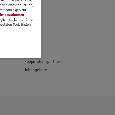
 Technologien (Tools)
se der Websitenutzung,
 Werbeanzeigen zur
icht zustimmen
glich. Sie können Ihre
setzten Tools finden
eressieren
Standorte
Kooperationspartner
Jobangebote