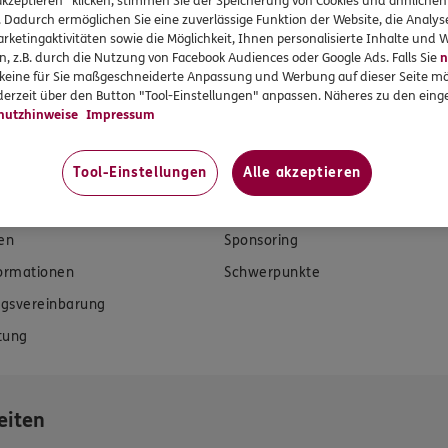
akzeptieren" klicken, stimmen Sie der Speicherung von Cookies und ähnlichen
. Dadurch ermöglichen Sie eine zuverlässige Funktion der Website, die Analy
rketingaktivitäten sowie die Möglichkeit, Ihnen personalisierte Inhalte und
n, z.B. durch die Nutzung von Facebook Audiences oder Google Ads. Falls Sie
n
r keine für Sie maßgeschneiderte Anpassung und Werbung auf dieser Seite mö
erzeit über den Button "Tool-Einstellungen" anpassen. Näheres zu den einge
hutzhinweise
Impressum
rvices
Das könnte Sie auch int
Tool-Einstellungen
Alle akzeptieren
en
Unsere Agentur
en
Sponsoring
formationen
Schwerpunkte
gsvereinbarung
tung
eiten