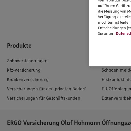
Wenn Sie auf "Alle 
auf Ihrem Gerät zu
die Messung von Ma
Verfügung zu stelle
möchten, ist leide
Entscheidungen jed
Sie unter
Datensc
Produkte
Hilfe & Se
Zahnversicherungen
E-Mail schreib
Kfz-Versicherung
Schaden meld
Krankenversicherung
Erstkontaktin
Versicherungen für den privaten Bedarf
EU-Offenlegun
Versicherungen für Geschäftskunden
Datenverarbei
ERGO Versicherung Olaf Hohmann
Öffnungsz