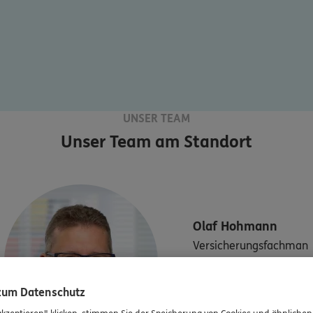
UNSER TEAM
Unser Team am Standort
Olaf
Hohmann
Versicherungsfachman
n BWV
 zum Datenschutz
Mobil:
0177/4786759