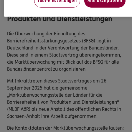
Tool-Einstellungen
Alle akzeptieren
Länder für die Barrierefreiheit von
Produkten und Dienstleistungen
Die Überwachung der Einhaltung des
Barrierefreiheitsstärkungsgesetzes (BFSG) liegt in
Deutschland in der Verantwortung der Bundesländer.
Diese sind in einem Staatsvertrag übereingekommen,
die Marktüberwachung mit Blick auf das BFSG für alle
Bundesländer zentral zu organisieren.
Mit Inkrafttreten dieses Staatsvertrages am 26.
September 2025 hat die gemeinsame
„Marktüberwachungsstelle der Länder für die
Barrierefreiheit von Produkten und Dienstleistungen“
(MLBF AöR) als neue Anstalt des öffentlichen Rechts in
Sachsen-Anhalt ihre Arbeit aufgenommen.
Die Kontaktdaten der Marktüberwachungsstelle lauten: