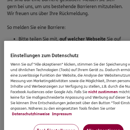
gern bei uns, um uns bestehende Barrieren mitzuteilen.
Wir freuen uns über Ihre Rückmeldung.
So melden Sie eine Barriere:
Bitte teilen Sie mit,
auf welcher Webseite
Sie auf
eine Barriere gestoßen sind. Kopieren Sie hierzu
den Link aus der Adresszeile Ihres Browsers.
Einstellungen zum Datenschutz
Schicken Sie den
Link zusammen mit einem
Wenn Sie auf "Alle akzeptieren" klicken, stimmen Sie der Speicherung 
Hinweis auf den Text oder Service
, der Ihnen
und ähnlichen Technologien (Tools) auf Ihrem Gerät zu. Dadurch ermö
Schwierigkeiten bereitet hat, an:
eine zuverlässige Funktion der Website, die Analyse der Websitenutzun
barriere.melden@ergo.de
Messung von Marketingaktivitäten sowie die Möglichkeit, Ihnen persona
Inhalte und Werbeanzeigen zur Verfügung zu stellen, z.B. durch die N
Bitte senden Sie an diese E-Mail-Adresse nur
Facebook Audiences oder Google Ads. Falls Sie
nicht zustimmen
möchten
Anmerkungen zum Thema „Barrierefreiheit“
und
keine für Sie maßgeschneiderte Anpassung und Werbung auf dieser Se
keine Daten oder Informationen zu Ihrem
Sie können Ihre Entscheidungen jederzeit über den Button "Tool-Eins
persönlichen Versicherungsschutz.
anpassen. Näheres zu den eingesetzten Tools finden Sie unter
Datenschutzhinweise
Impressum
Marktüberwachungsstelle der