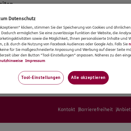
eiten
 zum Datenschutz
:00
:00
akzeptieren" klicken, stimmen Sie der Speicherung von Cookies und ähnlichen
:00
. Dadurch ermöglichen Sie eine zuverlässige Funktion der Website, die Analy
:00
rketingaktivitäten sowie die Möglichkeit, Ihnen personalisierte Inhalte und
:00
n, z.B. durch die Nutzung von Facebook Audiences oder Google Ads. Falls Sie
n
en
r keine für Sie maßgeschneiderte Anpassung und Werbung auf dieser Seite mö
erzeit über den Button "Tool-Einstellungen" anpassen. Näheres zu den einge
ung sind Termine auch außerhalb
hutzhinweise
Impressum
ten möglich.
ur nach vorheriger telefonischer
Tool-Einstellungen
Alle akzeptieren
Kontakt
Barrierefreiheit
Anbiet