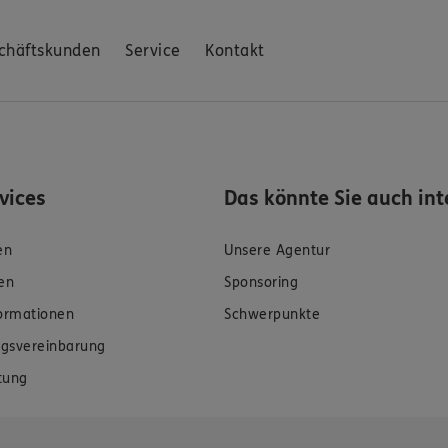
chäftskunden
Service
Kontakt
rvices
Das könnte Sie auch int
en
Unsere Agentur
en
Sponsoring
formationen
Schwerpunkte
gsvereinbarung
tung